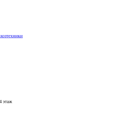
ьхозтехники
 4 этаж