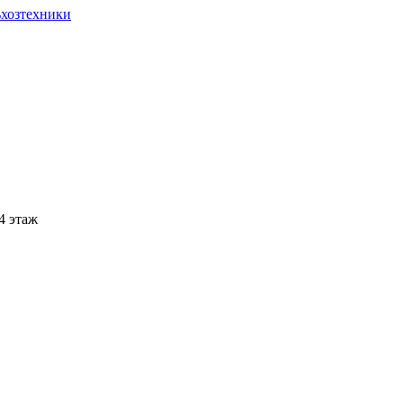
ьхозтехники
 4 этаж