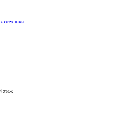
ьхозтехники
 4 этаж