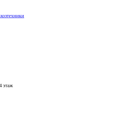
ьхозтехники
 4 этаж